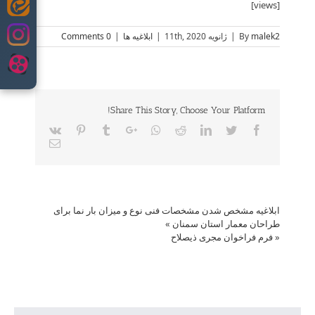
[views]
Skip
to
malek2
By
|
ژانویه 11th, 2020
|
ابلاغیه ها
|
0 Comments
content
Share This Story, Choose Your Platform!
Vk
Pinterest
Tumblr
Google+
Whatsapp
Reddit
LinkedIn
Twitter
Facebook
Email
ابلاغیه مشخص شدن مشخصات فنی نوع و میزان بار نما برای
طراحان معمار استان سمنان
»
«
فرم فراخوان مجری ذیصلاح