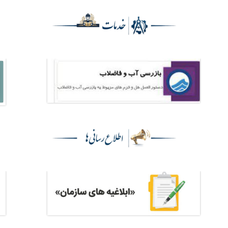
to
content