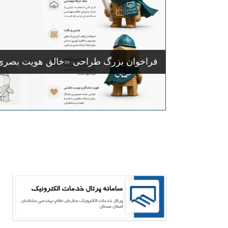
فراخوان بزرگ طراحی «خالق هویت بصری 