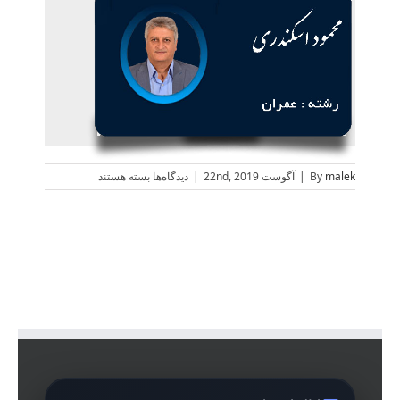
برای
malek
By
|
آگوست 22nd, 2019
|
دیدگاه‌ها
بسته هستند
هیات
مدیره
دوره
دهم