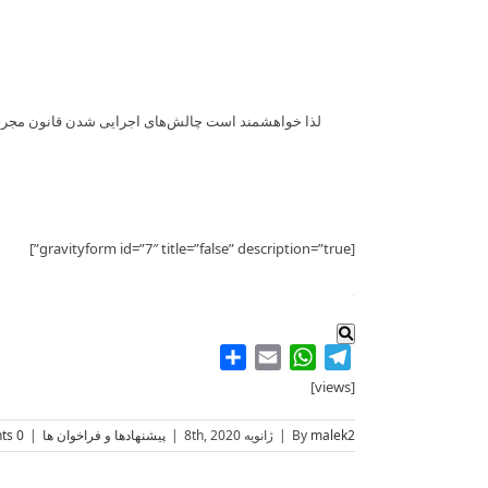
لذا خواهشمند است چالش‌های اجرایی شدن قانون مجری ذی‌
[gravityform id=”7″ title=”false” description=”true”]
.
Share
WhatsApp
Email
Telegram
[views]
malek2
By
|
ژانویه 8th, 2020
|
پیشنهادها و فراخوان ها
|
0 Comments