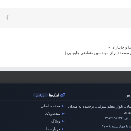
ook
 و جانبازان
»
ل مقصد ( برای مهندسین متقاضی جابجایی )
رس
لینک‌ها
ویرایش
صفحه اصلی
ان، بلوار معلم شرقی، نرسیده به میدان
ری
محصولات
ستی:
۳۵۱۴۶۵۶۶۳۴
وبلاگ
تا چهارشنبه ۸ – ۱۷
درباره ما