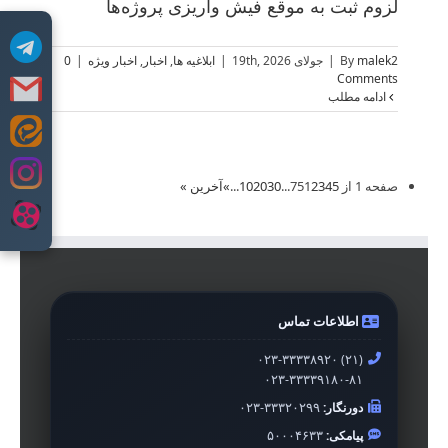
لزوم ثبت به موقع فیش واریزی پروژه‌ها
malek2
By
|
جولای 19th, 2026
|
ابلاغیه ها
,
اخبار
,
اخبار ویژه
|
0
Comments
ادامه مطلب
Skip
to
content
صفحه 1 از 75
5
4
3
2
1
...
30
20
10
...
»
آخرین »
اطلاعات تماس
۰۲۳-۳۳۳۳۸۹۲۰ (۲۱)
۰۲۳-۳۳۳۳۹۱۸۰-۸۱
دورنگار:
۰۲۳-۳۳۳۲۰۲۹۹
پیامکی:
۵۰۰۰۴۶۳۳