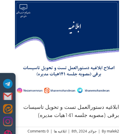
اب
ابلاغیه دستورالعمل تست و تحویل تاسیسات
Skip
برقی (مصوبه جلسه 141هیات مدیره)
to
content
malek2
By
|
جولای 8th, 2024
|
ابلاغیه ها
|
0 Comments