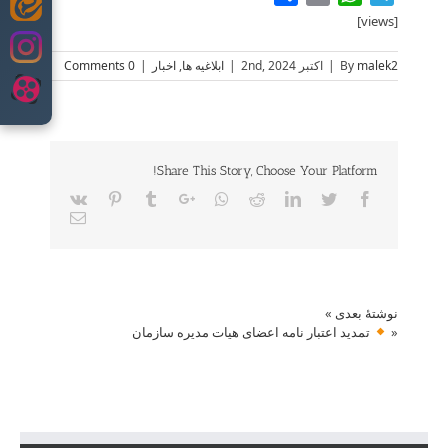
Skip
[views]
to
content
malek2
By
|
اکتبر 2nd, 2024
|
ابلاغیه ها
,
اخبار
|
0 Comments
Share This Story, Choose Your Platform!
Vk
Pinterest
Tumblr
Google+
Whatsapp
Reddit
LinkedIn
Twitter
Facebook
Email
نوشتهٔ بعدی
»
«
تمدید اعتبار نامه اعضای هیات مدیره سازمان