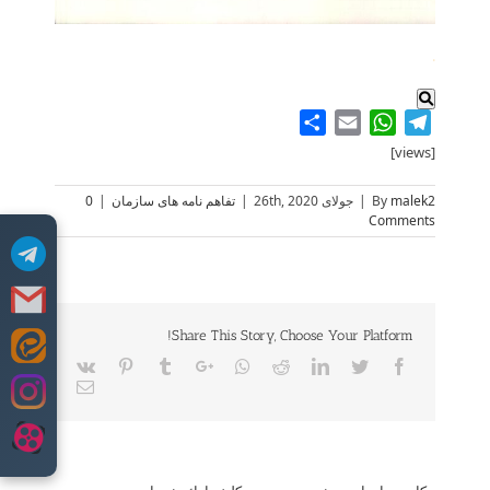
.
Share
WhatsApp
Email
Telegram
[views]
malek2
By
|
جولای 26th, 2020
|
تفاهم نامه های سازمان
|
0
Comments
Share This Story, Choose Your Platform!
Skip
Vk
Pinterest
Tumblr
Google+
Whatsapp
Reddit
LinkedIn
Twitter
Facebook
to
Email
content