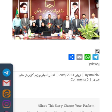
.
Share
WhatsApp
Email
Telegram
[views]
malek2
By
|
ژوئن 20th, 2023
|
اخبار
,
اخبار ویژه
,
گزارش های
خبری
|
0 Comments
Skip
to
content
Share This Story, Choose Your Platform!