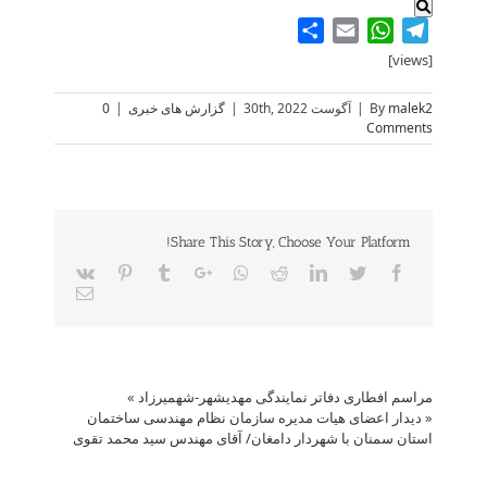
Share
WhatsApp
Email
Telegram
[views]
malek2
By
|
آگوست 30th, 2022
|
گزارش های خبری
|
0
Comments
Share This Story, Choose Your Platform!
Vk
Pinterest
Tumblr
Google+
Whatsapp
Reddit
LinkedIn
Twitter
Facebook
Email
مراسم افطاری دفاتر نمایندگی مهدیشهر-شهمیرزاد
»
«
دیدار اعضای هیات مدیره سازمان نظام مهندسی ساختمان
استان سمنان با شهردار دامغان/ آقای مهندس سید محمد تقوی