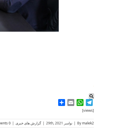
.
Share
WhatsApp
Email
Telegram
[views]
malek2
By
|
نوامبر 29th, 2021
|
گزارش های خبری
|
0 Comments