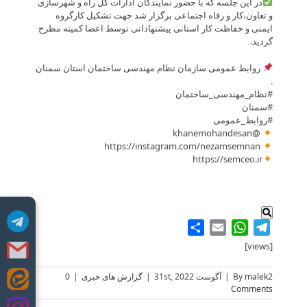
در این جلسه که با حضور نمایندگان ادارات کل راه و شهرسازی
و تعاون،کار و رفاه اجتماعی برگزار شد جهت تشکیل کارگروه
ایمنی و حفاظت کار استانی پیشنهاداتی توسط اعضا کمیته مطرح
گردید.
روابط عمومی سازمان نظام مهندسی ساختمان استان سمنان
.
#نظام_مهندسی_ساختمان
#سمنان
#روابط_عمومی
@khanemohandesan
https://instagram.com/nezamsemnan
https://semceo.ir
.
Share
WhatsApp
Email
Telegram
[views]
malek2
By
|
آگوست 31st, 2022
|
گزارش های خبری
|
0
Skip
Comments
to