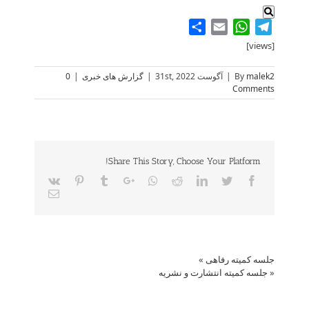
Share
WhatsApp
Email
Telegram
[views]
malek2
By
|
آگوست 31st, 2022
|
گزارش های خبری
|
0
Comments
Share This Story, Choose Your Platform!
Vk
Pinterest
Tumblr
Google+
Whatsapp
Reddit
LinkedIn
Twitter
Facebook
Email
جلسه کمیته رفاهی
»
«
جلسه کمیته انتشارت و نشریه