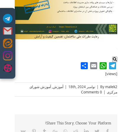
Skip
.
to
content
Share
WhatsApp
Email
Telegram
[views]
malek2
By
|
نوامبر 18th, 2024
|
آموزش
,
آموزش شورای
مرکزی
|
0 Comments
Share This Story, Choose Your Platform!
Vk
Pinterest
Tumblr
Google+
Whatsapp
Reddit
LinkedIn
Twitter
Facebook