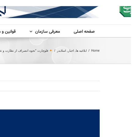
صفحه اصلی
معرفی سازمان
قوانین و 
Home
/
ابلاغیه ها
,
اخبار
,
اسلایدر
/
فلوچارت “نحوه انصراف از نظارت و تغ
View
Larger
Image