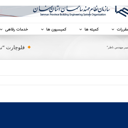
مقررات
کمیته ها
کمیسیون ها
خدمات رفاهی
فلوچارت “نح
ییر مهندس ناظر”