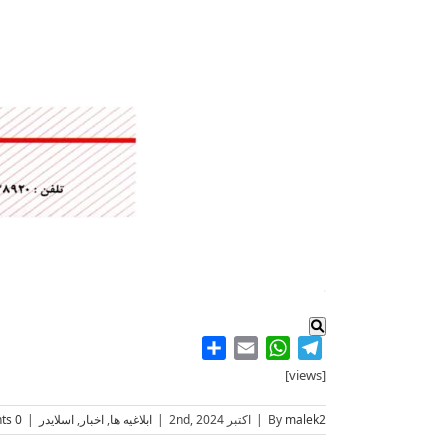
.
Share
WhatsApp
Email
Telegram
[views]
malek2
By
|
اکتبر 2nd, 2024
|
ابلاغیه ها
,
اخبار
,
اسلایدر
|
0 Comments