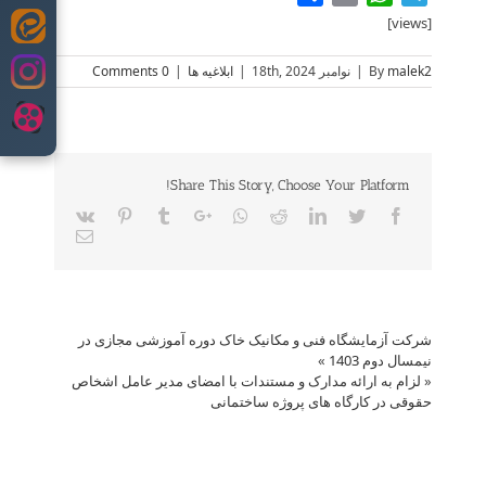
[views]
Skip
to
malek2
By
|
نوامبر 18th, 2024
|
ابلاغیه ها
|
0 Comments
content
Share This Story, Choose Your Platform!
Vk
Pinterest
Tumblr
Google+
Whatsapp
Reddit
LinkedIn
Twitter
Facebook
Email
شرکت آزمایشگاه فنی و مکانیک خاک دوره آموزشی مجازی در
نیمسال دوم 1403
»
«
لزام به ارائه مدارک و مستندات با امضای مدیر عامل اشخاص
حقوقی در کارگاه های پروژه ساختمانی