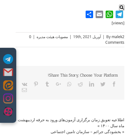
Share
WhatsApp
Email
Telegram
[views]
malek2
By
|
آوریل 19th, 2021
|
مصوبات هیئت مدیره
|
0
Comments
Share This Story, Choose Your Platform!
Vk
Pinterest
Tumblr
Google+
Whatsapp
Reddit
LinkedIn
Twitter
Facebook
Skip
Email
to
content
اطلاعیه تعویق زمان برگزاری آزمون‌های ورود به حرفه اردیبهشت
ماه سال ۱۴۰۰
»
«
بخشودگی جرائم – سازمان تامین اجتماعی