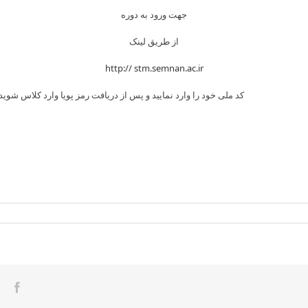
جهت ورود به دوره
از طریق لینک
http:// stm.semnan.ac.ir
د ملی خود را وارد نمایید و پس از دریافت رمز پویا وارد کلاس شوید.
ook