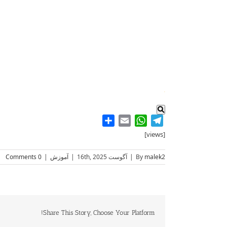
ک
.
Share
WhatsApp
Email
Telegram
[views]
malek2
By
|
آگوست 16th, 2025
|
آموزش
|
0 Comments
Share This Story, Choose Your Platform!