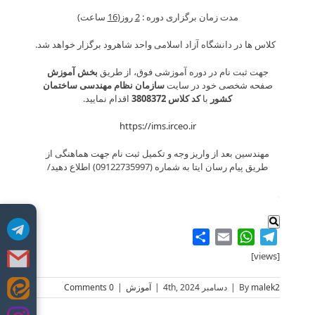
مدت زمان برگزاری دوره :
2
روز(
16
ساعت)
کلاس ها در دانشگاه آزاد اسلامی واحد شاهرود برگزار خواهد شد.
جهت ثبت نام در دوره آموزشی فوق، از طریق
بخش آموزش
صفحه شخصی خود در سایت
سازمان نظام مهندسی ساختمان
کشور
با
کد کلاس 3808372
اقدام نمایید.
https://ims.irceo.ir
مهندسین بعد از واریز وجه و تکمیل ثبت نام جهت هماهنگی از
طریق پیام رسان ایتا به شماره (09122735997) اطلاع دهید/
.
Share
WhatsApp
Email
Telegram
[views]
malek2
By
|
دسامبر 4th, 2024
|
آموزش
|
0 Comments
Skip
to