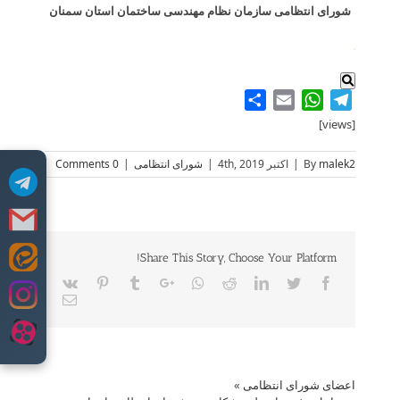
شورای انتظامی سازمان نظام مهندسی ساختمان استان سمنان
.
Share
WhatsApp
Email
Telegram
[views]
malek2
By
|
اکتبر 4th, 2019
|
شورای انتظامی
|
0 Comments
Share This Story, Choose Your Platform!
Skip
to
Vk
Pinterest
Tumblr
Google+
Whatsapp
Reddit
LinkedIn
Twitter
Facebook
content
Email
اعضای شورای انتظامی
»