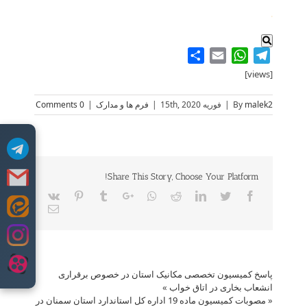
.
Share
WhatsApp
Email
Telegram
[views]
malek2
By
|
فوریه 15th, 2020
|
فرم ها و مدارک
|
0 Comments
Share This Story, Choose Your Platform!
Vk
Pinterest
Tumblr
Google+
Whatsapp
Reddit
LinkedIn
Twitter
Facebook
Email
Skip
to
content
پاسخ کمیسیون تخصصی مکانیک استان در خصوص برقراری
انشعاب بخاری در اتاق خواب
»
«
مصوبات کمیسیون ماده 19 اداره کل استاندارد استان سمنان در