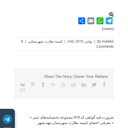
.
Share
WhatsApp
Email
Telegram
[views]
malek2
By
|
نوامبر 2nd, 2019
|
کمیته نظارت شهرستانی
|
0
Comments
Share This Story, Choose Your Platform!
Vk
Pinterest
Tumblr
Google+
Whatsapp
Reddit
LinkedIn
Twitter
Facebook
Email
ضرورت قید گواهی کد 919 مجموعه بخشنامه‌های ثبتی
»
«
معرفی اعضای کمیته نظارت شهرستان مهدیشهر