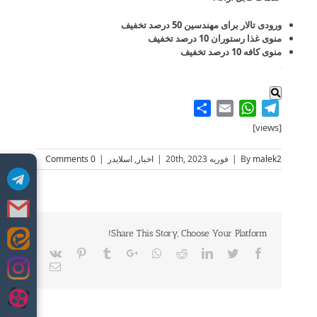
ورودی تالار برای مهندسین 50 درصد تخفیف
منوی غذا رستوران 10 درصد تخفیف
منوی کافه 10 درصد تخفیف
.
Share
WhatsApp
Email
Telegram
[views]
malek2
By
|
فوریه 20th, 2023
|
اخبار
,
اسلایدر
|
0 Comments
Share This Story, Choose Your Platform!
Skip
Vk
Pinterest
Tumblr
Google+
Whatsapp
Reddit
LinkedIn
Twitter
Facebook
to
Email
content