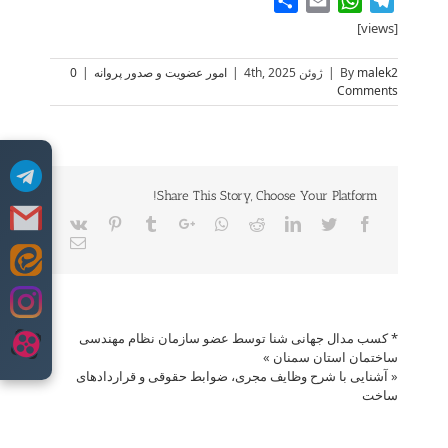
Share
WhatsApp
Email
Telegram
[views]
malek2
By
|
ژوئن 4th, 2025
|
امور عضویت و صدور پروانه
|
0
Comments
Share This Story, Choose Your Platform!
Vk
Pinterest
Tumblr
Google+
Whatsapp
Reddit
LinkedIn
Twitter
Facebook
Email
Skip
to
content
* کسب مدال جهانی شنا توسط عضو سازمان نظام مهندسی
ساختمان استان سمنان
»
«
آشنایی با شرح وظایف مجری، ضوابط حقوقی و قراردادهای
ساخت