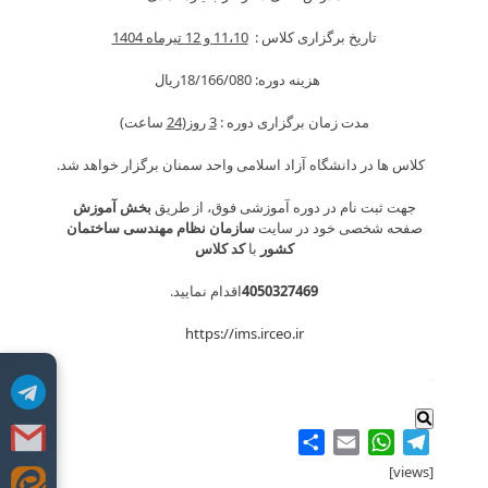
تاریخ برگزاری کلاس :
11،10 و 12 تیرماه 1404
هزینه دوره: 18/166/080ريال
مدت زمان برگزاری دوره :
3
روز(
24
ساعت)
کلاس ها در دانشگاه آزاد اسلامی واحد سمنان برگزار خواهد شد.
جهت ثبت نام در دوره آموزشی فوق، از طریق
بخش آموزش
صفحه شخصی خود در سایت
سازمان نظام مهندسی ساختمان
کشور
با
کد کلاس
4050327469
اقدام نمایید.
https://ims.irceo.ir
.
Share
WhatsApp
Email
Telegram
[views]