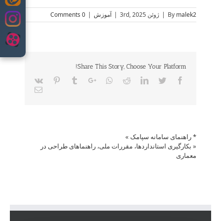
Skip
to
malek2
By
|
ژوئن 3rd, 2025
|
آموزش
|
0 Comments
content
Share This Story, Choose Your Platform!
Vk
Pinterest
Tumblr
Google+
Whatsapp
Reddit
LinkedIn
Twitter
Facebook
Email
* راهنمای سامانه سپامک
»
«
بکارگیری استانداردها، مقررات ملی، راهنماهای طراحی در
معماری