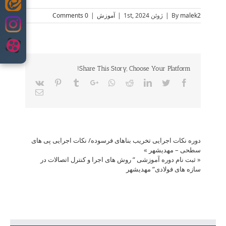
Skip
malek2
By
|
ژوئن 1st, 2024
|
آموزش
|
0 Comments
to
content
Share This Story, Choose Your Platform!
Vk
Pinterest
Tumblr
Google+
Whatsapp
Reddit
LinkedIn
Twitter
Facebook
Email
دوره نکات اجرایی تخریب بناهای فرسوده/ نکات اجرایی پی های
سطحی – مهدیشهر
»
«
ثبت نام دوره آموزشی ” روش های اجرا و کنترل اتصالات در
سازه های فولادی” مهدیشهر