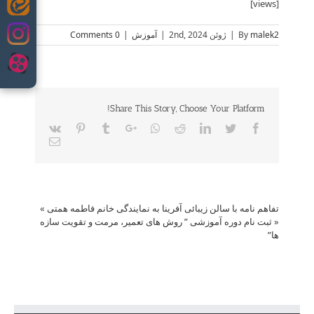
[views]
Skip
to
malek2
By
|
ژوئن 2nd, 2024
|
آموزش
|
0 Comments
content
Share This Story, Choose Your Platform!
Vk
Pinterest
Tumblr
Google+
Whatsapp
Reddit
LinkedIn
Twitter
Facebook
Email
تفاهم نامه با سالن زیبائی آفرینا به نمایندگی خانم فاطمه همتی
»
«
ثبت نام دوره آموزشی ” روش های تعمیر، مرمت و تقویت سازه
ها”