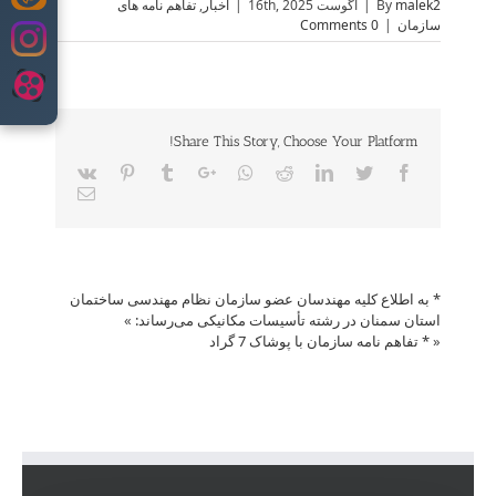
Skip
malek2
By
|
آگوست 16th, 2025
|
اخبار
,
تفاهم نامه های
to
سازمان
|
0 Comments
content
Share This Story, Choose Your Platform!
Vk
Pinterest
Tumblr
Google+
Whatsapp
Reddit
LinkedIn
Twitter
Facebook
Email
* به اطلاع کلیه مهندسان عضو سازمان نظام مهندسی ساختمان
استان سمنان در رشته تأسیسات مکانیکی می‌رساند:
»
«
* تفاهم نامه سازمان با پوشاک 7 گراد