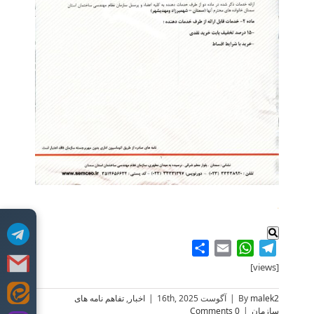
.
Share
WhatsApp
Email
Telegram
[views]
Skip
malek2
By
|
آگوست 16th, 2025
|
اخبار
,
تفاهم نامه های
سازمان
|
0 Comments
to