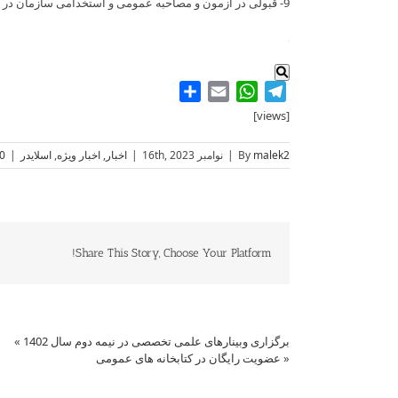
9- قبولی در آزمون و مصاحبه عمومی و استخدامی سازمان در صورت نیاز
.
Share
WhatsApp
Email
Telegram
[views]
malek2
By
|
نوامبر 16th, 2023
|
اخبار
,
اخبار ویژه
,
اسلایدر
|
 Comments
Share This Story, Choose Your Platform!
برگزاری وبینارهای علمی تخصصی در نیمه دوم سال 1402
»
«
عضویت رایگان در کتابخانه های عمومی