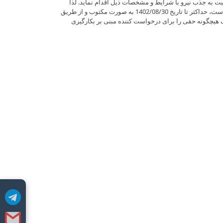
به جذب نیرو با شرایط و مشخصات ذیل اقدام نماید. لذا
کلیه اعضاء محترم که حائز شرایط مذکور می باشند می­توانند خلاصه­ای از رزومه خود را که حاوی اطلاعات فردی و سوابق کاری می­باشد منضم به درخواست، حداکثر تا تاریخ 1402/08/30 به صورت مکتوب و از طریق
ک هیچگونه حقی را برای درخواست کننده مبنی بر بکارگیری