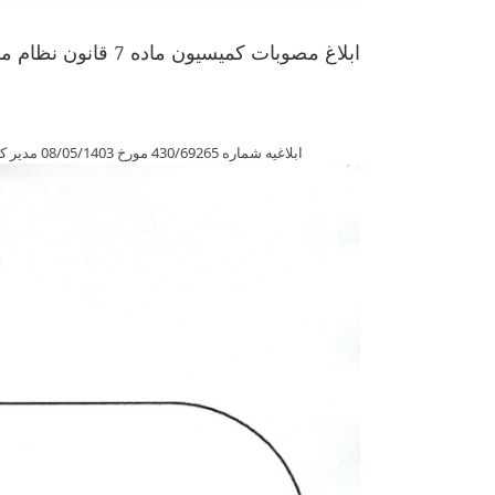
ابلاغ مصوبات کمیسیون ماده 7 قانون نظام مهندسی و کنترل ساختمان
ابلاغیه شماره 430/69265 مورخ 08/05/1403 مدیر کل محترم دفتر توسعه مهندسی ساختمان در خصوص کمیسیون ماده 7 قانون نظام مهندسی و کنترل ساختمان (کمیسیون هم ارزی رشته ها)