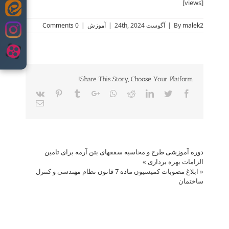
[views]
Skip
to
malek2
By
|
آگوست 24th, 2024
|
آموزش
|
0 Comments
content
Share This Story, Choose Your Platform!
Vk
Pinterest
Tumblr
Google+
Whatsapp
Reddit
LinkedIn
Twitter
Facebook
Email
دوره آموزشی طرح و محاسبه سقفهای بتن آرمه برای تامین
الزامات بهره برداری
»
«
ابلاغ مصوبات کمیسیون ماده 7 قانون نظام مهندسی و کنترل
ساختمان