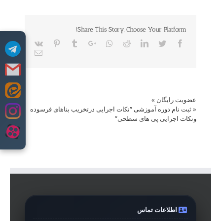
Share This Story, Choose Your Platform!
Vk
Pinterest
Tumblr
Google+
Whatsapp
Reddit
LinkedIn
Twitter
Facebook
Email
Skip
عضویت رایگان
»
to
«
ثبت نام دوره آموزشی “نکات اجرایی درتخریب بناهای فرسوده
content
ونکات اجرایی پی های سطحی”
اطلاعات تماس