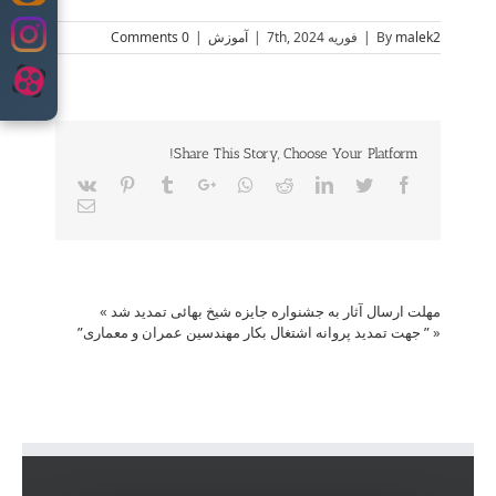
to
content
malek2
By
|
فوریه 7th, 2024
|
آموزش
|
0 Comments
Share This Story, Choose Your Platform!
Vk
Pinterest
Tumblr
Google+
Whatsapp
Reddit
LinkedIn
Twitter
Facebook
Email
مهلت ارسال آثار به جشنواره جایزه شیخ بهائی تمدید شد
»
«
” جهت تمدید پروانه اشتغال بکار مهندسین عمران و معماری”