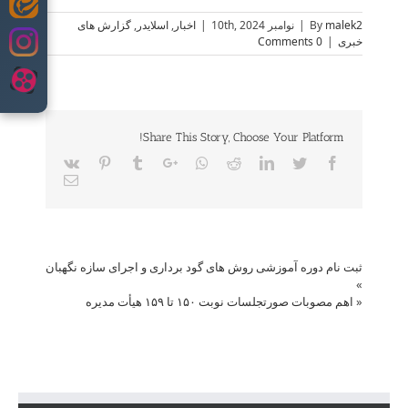
Skip
malek2
By
|
نوامبر 10th, 2024
|
اخبار
,
اسلایدر
,
گزارش های
to
خبری
|
0 Comments
content
Share This Story, Choose Your Platform!
Vk
Pinterest
Tumblr
Google+
Whatsapp
Reddit
LinkedIn
Twitter
Facebook
Email
ثبت نام دوره آموزشی روش های گود برداری و اجرای سازه نگهبان
»
«
اهم مصوبات صورتجلسات نوبت ۱۵۰ تا ۱۵۹ هیأت مدیره