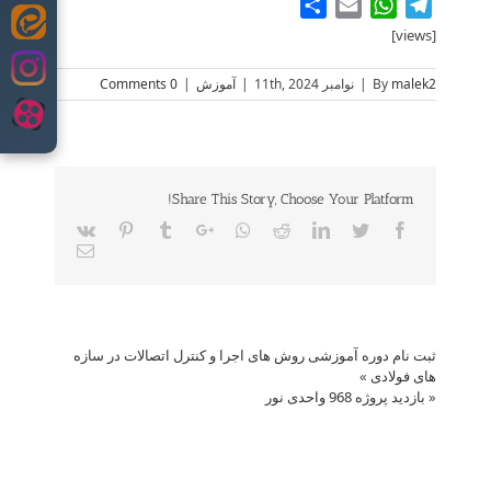
Share
WhatsApp
Email
Telegram
Skip
[views]
to
content
malek2
By
|
نوامبر 11th, 2024
|
آموزش
|
0 Comments
Share This Story, Choose Your Platform!
Vk
Pinterest
Tumblr
Google+
Whatsapp
Reddit
LinkedIn
Twitter
Facebook
Email
ثبت نام دوره آموزشی روش های اجرا و کنترل اتصالات در سازه
های فولادی
»
«
بازدید پروژه 968 واحدی نور