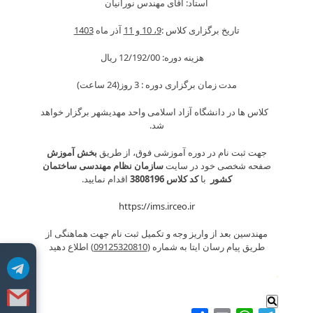
استاد: آقای مهندس نورانیان
تاریخ برگزاری کلاس :
9، 10 و 11
آذر ماه
1403
هزینه دوره: 12/192/00 ريال
مدت زمان برگزاری دوره : 3 روز(24 ساعت)
کلاس ها در دانشگاه آزاد اسلامی واحد مهدیشهر برگزار خواهد
شد.
جهت ثبت نام در دوره آموزشی فوق، از طریق
بخش آموزش
صفحه شخصی خود در سایت
سازمان نظام مهندسی ساختمان
کشور
با
کد کلاس 3808196
اقدام نمایید.
https://ims.irceo.ir
مهندسین بعد از واریز وجه و تکمیل ثبت نام جهت هماهنگی از
طریق پیام رسان ایتا به شماره (
09125320810
) اطلاع دهید
.