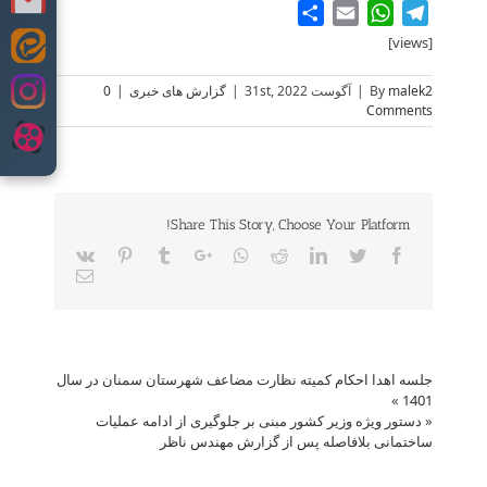
Share
WhatsApp
Email
Telegram
[views]
Skip
to
malek2
By
|
آگوست 31st, 2022
|
گزارش های خبری
|
0
content
Comments
Share This Story, Choose Your Platform!
Vk
Pinterest
Tumblr
Google+
Whatsapp
Reddit
LinkedIn
Twitter
Facebook
Email
جلسه اهدا احکام کمیته نظارت مضاعف شهرستان سمنان در سال
»
1401
«
دستور ویژه وزیر کشور مبنی بر جلوگیری از ادامه عملیات
ساختمانی بلافاصله پس از گزارش مهندس ناظر