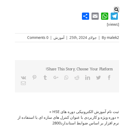
Share
WhatsApp
Email
Telegram
[views]
malek2
By
|
جولای 25th, 2024
|
آموزش
|
0 Comments
Share This Story, Choose Your Platform!
Vk
Pinterest
Tumblr
Google+
Whatsapp
Reddit
LinkedIn
Twitter
Facebook
Email
ثبت نام آموزش الکترونیکی دوره های HSE
»
«
دوره ویژه و کاربردی با عنوان کنترل های سازه ای با استفاده از
نرم افزار بر اساس ضوابط استاندارد2800