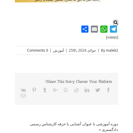
.
Share
WhatsApp
Email
Telegram
[views]
malek2
By
|
جولای 25th, 2024
|
آموزش
|
0 Comments
Share This Story, Choose Your Platform!
Vk
Pinterest
Tumblr
Google+
Whatsapp
Reddit
LinkedIn
Twitter
Facebook
Email
دوره آموزشی با عنوان آشنایی با حرفه کارشناس رسمی
دادگستری
»