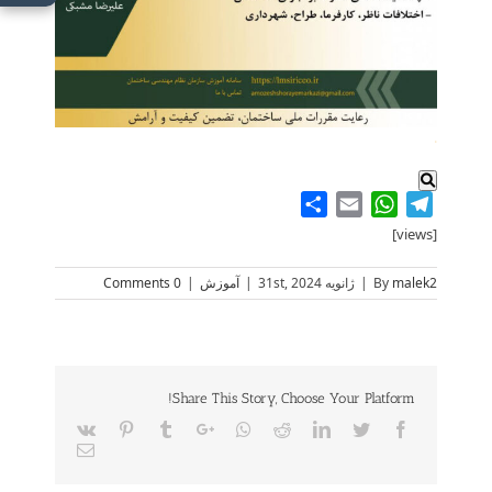
.
Share
WhatsApp
Email
Telegram
[views]
malek2
By
|
ژانویه 31st, 2024
|
آموزش
|
0 Comments
Share This Story, Choose Your Platform!
Vk
Pinterest
Tumblr
Google+
Whatsapp
Reddit
LinkedIn
Twitter
Facebook
Email