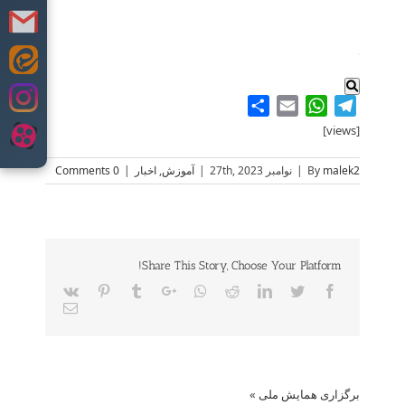
.
Skip
to
content
Share
WhatsApp
Email
Telegram
[views]
malek2
By
|
نوامبر 27th, 2023
|
آموزش
,
اخبار
|
0 Comments
Share This Story, Choose Your Platform!
Vk
Pinterest
Tumblr
Google+
Whatsapp
Reddit
LinkedIn
Twitter
Facebook
Email
برگزاری همایش ملی
»