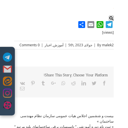
.
Share
WhatsApp
Email
Telegram
[views]
malek2
By
|
جولای 5th, 2023
|
آموزش
,
اخبار
|
0 Comments
Share This Story, Choose Your Platform!
Vk
Pinterest
Tumblr
Google+
Whatsapp
Reddit
LinkedIn
Twitter
Facebook
Skip
Email
to
content
بیست و ششمین اجلاس هیات عمومی سازمان نظام مهندسی
ساختمان
»
«
ثبت نام دوره آموزشی ” تاسیسات برقی ساختمانهای بلند مرتبه “