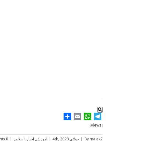
.
Share
WhatsApp
Email
Telegram
[views]
malek2
By
|
جولای 4th, 2023
|
آموزش
,
اخبار
,
اسلایدر
|
0 Comments