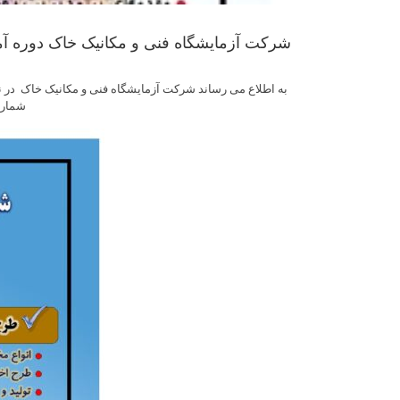
شرکت آزمایشگاه فنی و مکانیک خاک دوره آموز
شماره 13078/ص س مورخ 08/08/1403 و فایل پوستر پیوست در سایت 