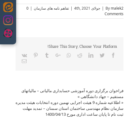
malek2
By
|
جولای 4th, 2021
|
تفاهم نامه های سازمان
|
0
Skip
Comments
to
content
Share This Story, Choose Your Platform!
Vk
Pinterest
Tumblr
Google+
Whatsapp
Reddit
LinkedIn
Twitter
Facebook
Email
فراخوان برگزاری دوره آموزشی حسابداری مالیاتی – مالیاتهای
مستقیم – جهاد دانشگاهی
»
«
اطلاعیه شماره 9 هیئت اجرایی نهمین دوره انتخابات هیئت مدیره
سازمان نظام مهندسی ساختمان استان سمنان – تمدید مهلت
ثبت نام تا پایان ساعت اداری مورخ 1400/04/13