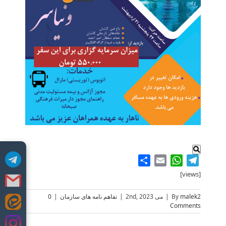
.
Share
WhatsApp
Email
Telegram
[views]
malek2
By
|
می 2nd, 2023
|
تفاهم نامه های سازمان
|
0
Skip
Comments
to
content