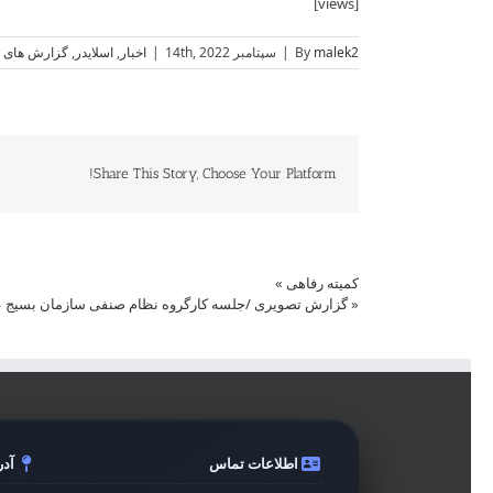
[views]
malek2
By
|
سپتامبر 14th, 2022
|
اخبار
,
اسلایدر
,
گزارش های 
Share This Story, Choose Your Platform!
کمیته رفاهی
»
«
گزارش تصویری /جلسه کارگروه نظام صنفی سازمان بسیج ع
اطلاعات تماس
آد