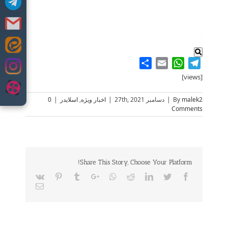
.
Skip
to
Share
WhatsApp
Email
Telegram
content
[views]
malek2
By
|
دسامبر 27th, 2021
|
اخبار ویژه
,
اسلایدر
|
0
Comments
Share This Story, Choose Your Platform!
Vk
Pinterest
Tumblr
Google+
Whatsapp
Reddit
LinkedIn
Twitter
Facebook
Email