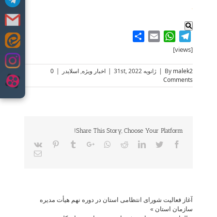
.
Share
WhatsApp
Email
Telegram
Skip
[views]
to
content
malek2
By
|
ژانویه 31st, 2022
|
اخبار ویژه
,
اسلایدر
|
0
Comments
Share This Story, Choose Your Platform!
Vk
Pinterest
Tumblr
Google+
Whatsapp
Reddit
LinkedIn
Twitter
Facebook
Email
آغاز فعالیت شورای انتظامی استان در دوره نهم هیأت مدیره
سازمان استان
»