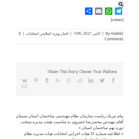
Share
WhatsApp
Email
Telegram
[views]
malek2
By
|
اکتبر 10th, 2021
|
اخبار ویژه
,
اسلایدر
,
انتخابات
|
0
Comments
Share This Story, Choose Your Platform!
Vk
Pinterest
Tumblr
Google+
Whatsapp
Reddit
LinkedIn
Twitter
Facebook
Email
پیام تبریک ریاست سازمان نظام مهندسی ساختمان استان سمنان
آقای مهندس محمدرضا خسروی به مناسبت هیئت مدیره منتخب
دوره نهم ساختمان استان
»
«
اطلاعیه شماره 31 هیات اجرایی انتخابات هیات مدیره نظام